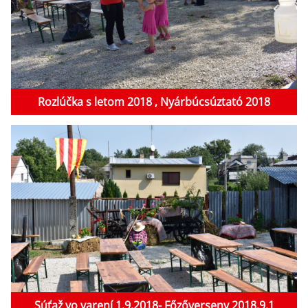
Rozlúčka s letom 2018 , Nyárbúcsúztató 2018
Súťaž vo varení 1.9.2018- Főzőverseny 2018.9.1