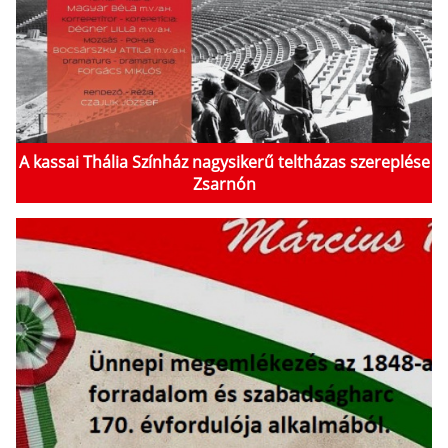
A kassai Thália Színház nagysikerű teltházas szereplése
Zsarnón