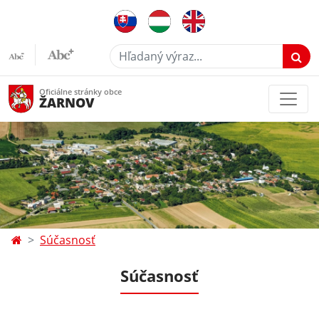
Hľadaný výraz...
Oficiálne stránky obce
ŽARNOV
Súčasnosť
Súčasnosť