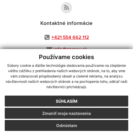
Kontaktné informácie
+421 554 662 112
info@zarnov.sk
Používame cookies
Súbory cookie a ďalšie technológie sledovania používame na zlepšenie
vášho zážitku z prehliadania našich webových stránok, na to, aby sme
využite možnosť získavania aktuálnych informácií s využitím RSS
,
vám zobrazovali prispôsobený obsah a cielené reklamy, na analýzu
CMS systém (redakčný) systém ECHELON 2,
Mapa stránok
,
web portál
,
návštevnosti našich webových stránok a na pochopenie toho, odkiaľ naši
návštevníci prichádzajú.
webhosting
,
webex.digital, s.r.o.
,
domény
,
registrácia domény
,
spoločnosť webex.digital, s.r.o.
,
technický prevádzkovateľ
SÚHLASÍM
Posledná aktualizácia:
03.08.2026
Zmeniť moje nastavenia
Vytlačiť stránku
|
Vyhlásenie o prístupnosti
Autorské práva
|
Cookies
Odmietam