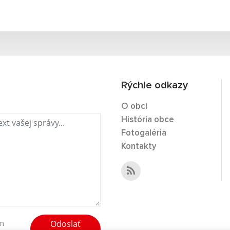
Rýchle odkazy
O obci
História obce
Fotogaléria
Kontakty
Odoslať
ím