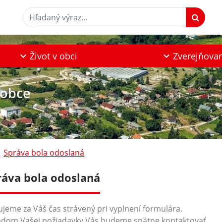
Hľadaný výraz...
Život v obci
Zverejňova
 obce
Správa bola odoslaná
ráva bola odoslaná
jeme za Váš čas strávený pri vyplnení formulára.
dom Vašej požiadavky Vás budeme spätne kontaktovať.