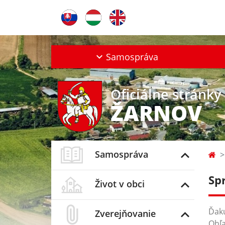
Samospráva
Oficiálne stránky
ŽARNOV
Samospráva
Sp
Život v obci
Ďaku
Zverejňovanie
Ohľa