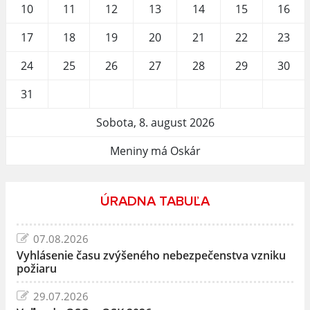
10
11
12
13
14
15
16
17
18
19
20
21
22
23
24
25
26
27
28
29
30
31
Sobota, 8. august 2026
Meniny má Oskár
ÚRADNA TABUĽA
07.08.2026
Vyhlásenie času zvýšeného nebezpečenstva vzniku
požiaru
29.07.2026