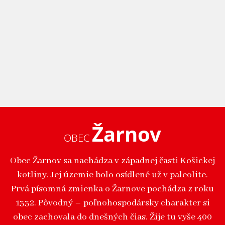
Žarnov
OBEC
Obec Žarnov sa nachádza v západnej časti Košickej
kotliny. Jej územie bolo osídlené už v paleolite.
Prvá písomná zmienka o Žarnove pochádza z roku
1332. Pôvodný – poľnohospodársky charakter si
obec zachovala do dnešných čias. Žije tu vyše 400