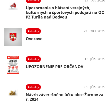
21. JAN 2026
Aktuality
Upozornenie o hlásení verejných,
kultúrnych a športových podujatí na OO
PZ Turňa nad Bodvou
21. OKT 2025
Aktuality
Ovocovo
13. JÚN 2025
Aktuality
UPOZORNENIE PRE OBČANOV
09. JÚN 2025
Aktuality
Návrh záverečného účtu obce Žarnov za
r. 2024