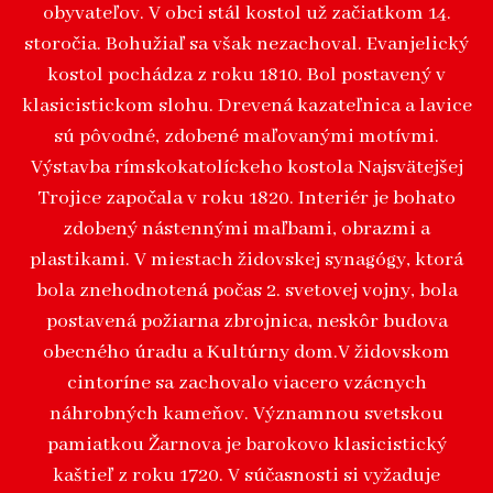
obyvateľov. V obci stál kostol už začiatkom 14.
storočia. Bohužiaľ sa však nezachoval. Evanjelický
kostol pochádza z roku 1810. Bol postavený v
klasicistickom slohu. Drevená kazateľnica a lavice
sú pôvodné, zdobené maľovanými motívmi.
Výstavba rímskokatolíckeho kostola Najsvätejšej
Trojice započala v roku 1820. Interiér je bohato
zdobený nástennými maľbami, obrazmi a
plastikami. V miestach židovskej synagógy, ktorá
bola znehodnotená počas 2. svetovej vojny, bola
postavená požiarna zbrojnica, neskôr budova
obecného úradu a Kultúrny dom.V židovskom
cintoríne sa zachovalo viacero vzácnych
náhrobných kameňov. Významnou svetskou
pamiatkou Žarnova je barokovo klasicistický
kaštieľ z roku 1720. V súčasnosti si vyžaduje